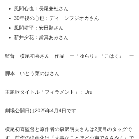
風間心也：長尾兼杜さん
30年後の心也：ディーンフジオカさん
風間耕平：安田顕さん
新井夕花：當真あみさん
監督 横尾初喜さん 作品：ー『ゆらり』『こはく』 ー
脚本 いとう菜のはさん
主題歌タイトル「フィラメント」：Uru
劇場公開日は2025年4月4日です
横尾初喜監督と原作者の森沢明夫さんは2度目のタッグで
す。前作の映画化は『大事なことほど小声でささやく』で