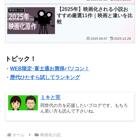
【2025年】映画化される小説お
映画化小説
すすめ厳選11作｜映画と違いを比
較
2025.09.07
2025.12.29
トピック！
・
WEB限定･富士通お買得パソコン！
・
歴代ひたすら試してランキング
ミキと完
同世代の方を応援したいブログです。もちろ
ん若い方も読んで下さいね。
ホーム
映画化小説