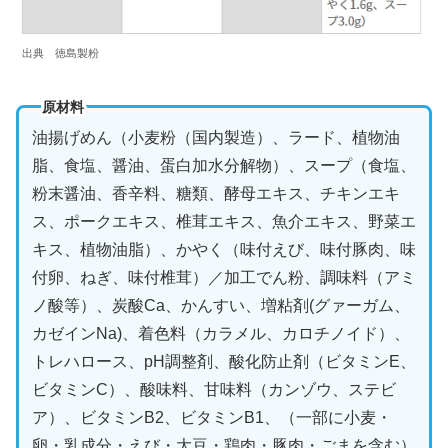
出典 徳島製粉
原材料
油揚げめん（小麦粉（国内製造）、ラード、植物油
脂、食塩、醤油、蛋白加水分解物）、スープ（食塩、
粉末醤油、香辛料、糖類、酵母エキス、チキンエキ
ス、ポークエキス、椎茸エキス、魚介エキス、野菜エ
キス、植物油脂）、かやく（味付えび、味付豚肉、味
付卵、ねぎ、味付椎茸）／加工でん粉、調味料（アミ
ノ酸等）、炭酸Ca、かんすい、増粘剤(グァーガム、
カゼインNa)、着色料（カラメル、カロチノイド）、
トレハロース、pH調整剤、酸化防止剤（ビタミンE、
ビタミンC）、酸味料、甘味料（カンゾウ、ステビ
ア）、ビタミンB2、ビタミンB1、（一部に小麦・
卵・乳成分・えび・大豆・鶏肉・豚肉・ごまを含む）