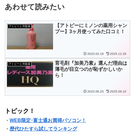
あわせて読みたい
【アトピーにミノンの薬用シャン
アトピーと市販薬
プー】3ヶ月使ってみた口コミ！
2023.02.19
2025.12.29
育毛剤『加美乃素』選んだ理由は
アトピーと市販薬
薄毛が目立つのが恥ずかしいか
ら！
2023.06.23
2025.09.10
トピック！
・
WEB限定･富士通お買得パソコン！
・
歴代ひたすら試してランキング